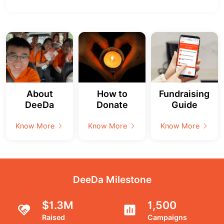
About
How to
Fundraising
DeeDa
Donate
Guide
Know More
Know More
Know More
DeeDa Milestone
$1.3M
1,500
Raised
Campaigns