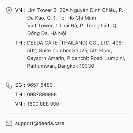
VN：
Lim Tower 3, 29A Nguyễn Đình Chiểu, P.
Đa Kao, Q. 1, Tp. Hồ Chí Minh
Viet Tower, 1 Thái Hà, P. Trung Liệt, Q.
Đống Đa, Hà Nội
TH：
DEEDA CARE (THAILAND) CO., LTD. 496-
502, Suite number S5025, 5th Floor,
Gaysorn Amarin, Ploenchit Road, Lumpini,
Pathumwan, Bangkok 10330
SG：
9657 6480
TH：
0987890988
VN：
1800 888 900
support@deeda.care