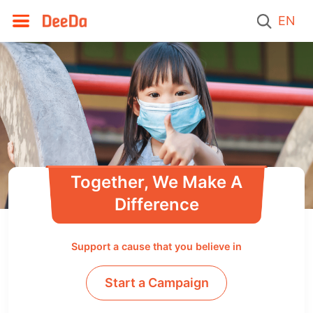
EN
Together, We Make A
Difference
Support a cause that you believe in
Start a Campaign