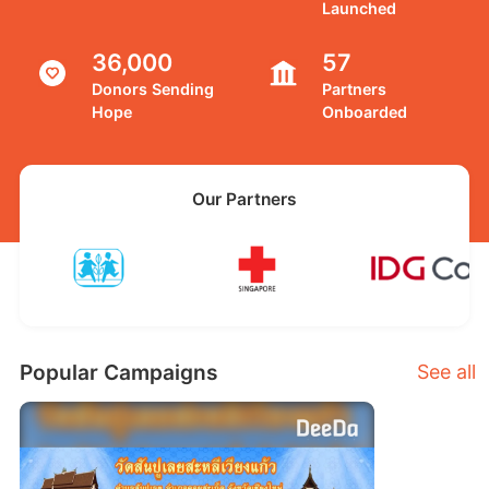
Launched
36,000
57
Donors Sending
Partners
Hope
Onboarded
Our Partners
Popular Campaigns
See all